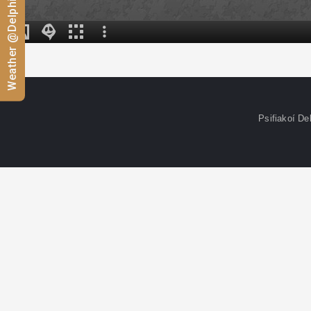
Weather @Delphi
Psifiakoí De