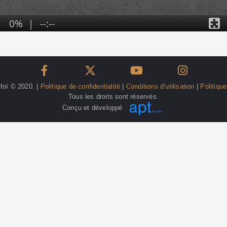
lfoí © 2020. |
Politique de confidentialité
|
Conditions d’utilisation
|
Politiqu
Tous les droits sont réservés.
Conçu et développé