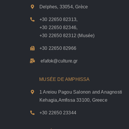
Delphes, 33054, Grèce
+30 22650 82313
,
+30 22650 82346
,
+30 22650 82312
(Musée)
+30 22650 82966
efafok@culture.g
r
MUSÉE DE AMPHISSA
1 Areiou Pagou Salonon and Anagnosti
Kehagia,Amfissa 33100, Greece
+30 22650 23344