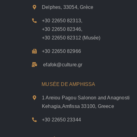
Delphes, 33054, Grèce
+30 22650 82313
,
+30 22650 82346
,
+30 22650 82312
(Musée)
+30 22650 82966
efafok@culture.g
r
MUSÉE DE AMPHISSA
1 Areiou Pagou Salonon and Anagnosti
Kehagia,Amfissa 33100, Greece
+30 22650 23344