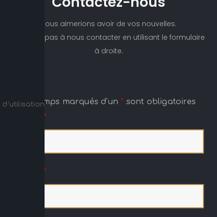
Contactez-nous
Nous aimerions avoir de vos nouvelles.
N’hésitez pas à nous contacter en utilisant le formulaire
à droite.
Les champs marqués d’un
*
sont obligatoires
d’utilisation
Name
*
Email
*