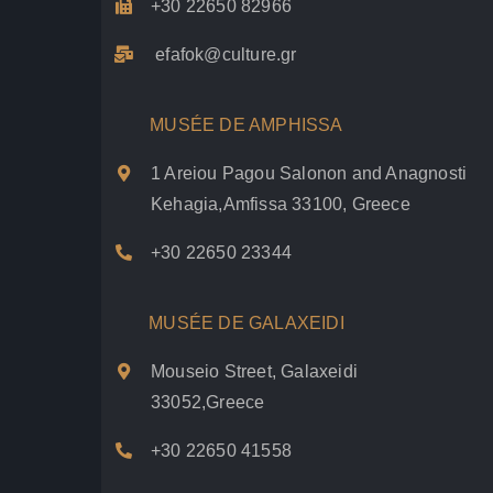
+30 22650 82966
efafok@culture.g
r
MUSÉE DE AMPHISSA
1 Areiou Pagou Salonon and Anagnosti
Kehagia,Amfissa 33100, Greece
+30 22650 23344
MUSÉE DE GALAXEIDI
Mouseio Street, Galaxeidi
33052,Greece
+30 22650 41558