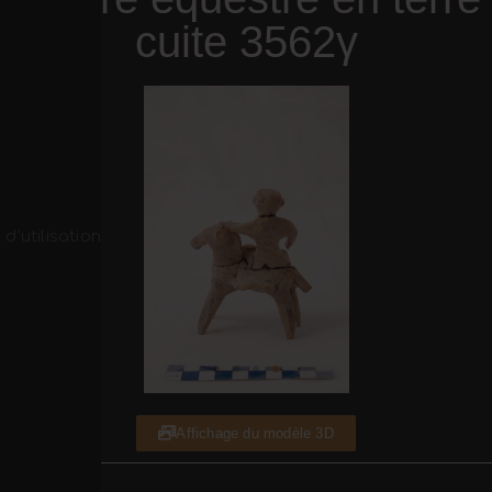
cuite 3562γ
d’utilisation
Affichage du modèle 3D