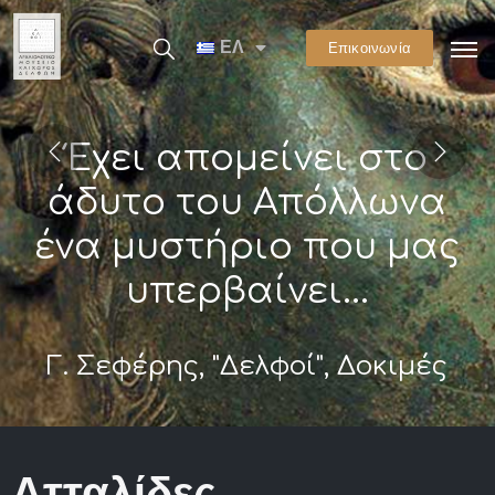
ΕΛ
Επικοινωνία
Έχει απομείνει στο
άδυτο του Απόλλωνα
ένα μυστήριο που μας
υπερβαίνει...
Γ. Σεφέρης, "Δελφοί", Δοκιμές
Ατταλίδες