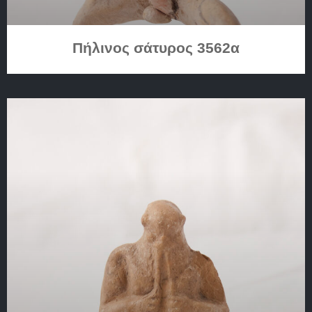
Πήλινος σάτυρος 3562α