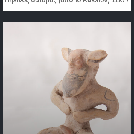
Πήλινος σάτυρος (από το Κάλλιον) 11877