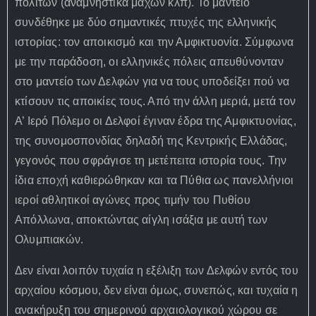
πολιτών (αναμνηστικά μαχών κλπ). Το μαντείο
συνδέθηκε με δύο σημαντικές πτυχές της ελληνικής
ιστορίας: τον αποικισμό και την Αμφικτυονία. Σύμφωνα
με την παράδοση, οι ελληνικές πόλεις απευθύνονταν
στο μαντείο των Δελφών για να τους υποδείξει πού να
κτίσουν τις αποικίες τους. Από την άλλη μεριά, μετά τον
Α’ Ιερό Πόλεμο οι Δελφοί έγιναν έδρα της Αμφικτυονίας,
της συνομοσπονδίας δηλαδή της Κεντρικής Ελλάδας,
γεγονός που σφράγισε τη μετέπειτα ιστορία τους. Την
ίδια εποχή καθιερώθηκαν και τα Πύθια ως πανελλήνιοι
ιεροί αθλητικοί αγώνες προς τιμήν του Πυθίου
Απόλλωνα, αποκτώντας αίγλη ισάξια με αυτή των
Ολυμπιακών.
Δεν είναι λοιπόν τυχαία η εξέλιξη των Δελφών εντός του
αρχαίου κόσμου, δεν είναι όμως, συνεπώς, και τυχαία η
ανακήρυξη του σημερινού αρχαιολογικού χώρου σε