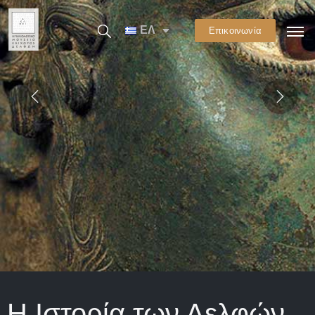
ΕΛ
Επικοινωνία
Η Ιστορία των Δελφών