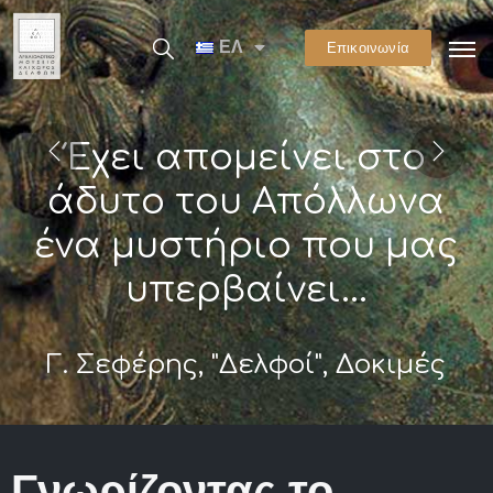
ΕΛ
Επικοινωνία
Έχει απομείνει στο
άδυτο του Απόλλωνα
ένα μυστήριο που μας
υπερβαίνει...
Γ. Σεφέρης, "Δελφοί", Δοκιμές
Γνωρίζοντας το