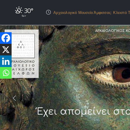
30°
Αρχαιολογικό Μουσείο Άμφισσας: Κλειστό Τ
fair
ΑΡΧΑΙΟΛΟΓΙΚΟΣ Χ
Έχει απομείνει στ