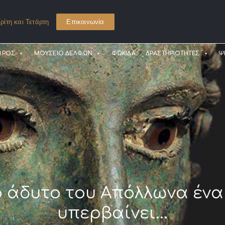
ρίτη και Τετάρτη
Επικοινωνία
ΩΡΟΣ
ΜΟΥΣΕΙΟ ΔΕΛΦΩΝ
ΦΩΚΙΔΑ
ΔΡΑΣΤΗΡΙΟΤΗΤΕΣ
Ψ
ο άδυτο του Απόλλωνα έν
υπερβαίνει...