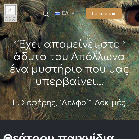
ΕΛ
Επικοινωνία
Έχει απομείνει στο
άδυτο του Απόλλωνα
ένα μυστήριο που μας
υπερβαίνει...
Γ. Σεφέρης, "Δελφοί", Δοκιμές
Θεάτρου παιχνίδια