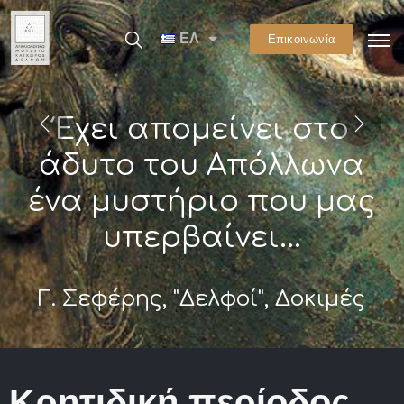
ΕΛ
Επικοινωνία
Έχει απομείνει στο
άδυτο του Απόλλωνα
ένα μυστήριο που μας
υπερβαίνει...
Γ. Σεφέρης, "Δελφοί", Δοκιμές
Κρητιδική περίοδος