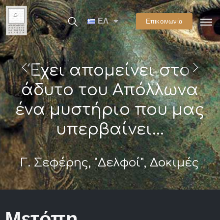
ΕΛ
Επικοινωνία
Έχει απομείνει στο
άδυτο του Απόλλωνα
ένα μυστήριο που μας
υπερβαίνει...
Γ. Σεφέρης, "Δελφοί", Δοκιμές
Μετόπη