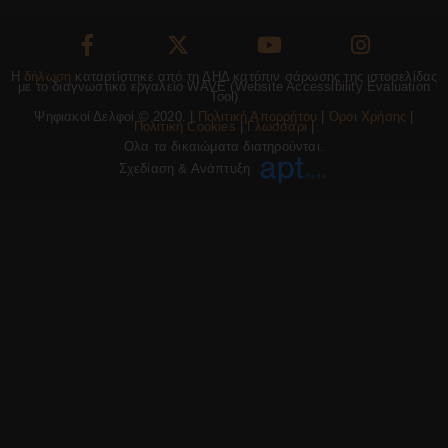
Η
δήλωση
καταρτίστηκε από τη ΔΗΔ κατόπιν σάρωσης της ιστοσελίδας
με το διαγνωστικό εργαλείο WAVE (Website Accessibility Evaluation
Tool)
Ψηφιακοί Δελφοί © 2020. |
Πολιτική Απορρήτου
|
Όροι Χρήσης
|
Πολιτική Cookies
|
Γλωσσάρι
|
Ολα τα δικαιώματα διατηρούνται.
Σχεδίαση & Ανάπτυξη