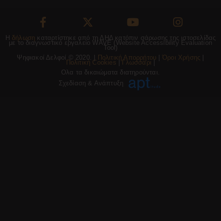
Η
δήλωση
καταρτίστηκε από τη ΔΗΔ κατόπιν σάρωσης της ιστοσελίδας
με το διαγνωστικό εργαλείο WAVE (Website Accessibility Evaluation
Tool)
Ψηφιακοί Δελφοί © 2020. |
Πολιτική Απορρήτου
|
Όροι Χρήσης
|
Πολιτική Cookies
|
Γλωσσάρι
|
Ολα τα δικαιώματα διατηρούνται.
Σχεδίαση & Ανάπτυξη