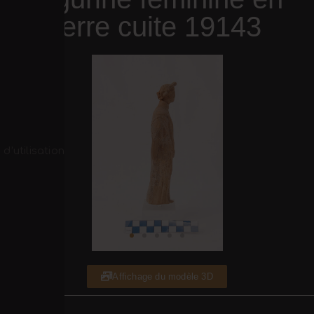
terre cuite 19143
d’utilisation
Affichage du modèle 3D