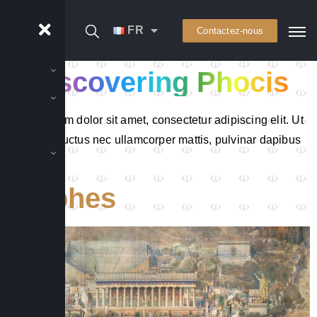
FR
Contactez-nous
Discovering Phocis
Lorem ipsum dolor sit amet, consectetur adipiscing elit. Ut
elit tellus, luctus nec ullamcorper mattis, pulvinar dapibus
leo.
Delphes