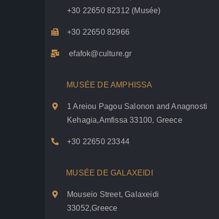
+30 22650 82312
(Musée)
+30 22650 82966
efafok@culture.g
r
MUSÉE DE AMPHISSA
1 Areiou Pagou Salonon and Anagnosti
Kehagia,Amfissa 33100, Greece
+30 22650 23344
MUSÉE DE GALAXEIDI
Mouseio Street, Galaxeidi
33052,Greece