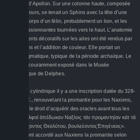
sanctuaire d’Apollon. Sur une colonne haute, composée
de six tambours, se tenait un Sphinx avec la tête d’une
femme, le corps d’un félin, probablement un lion, et les
ailes impressionnantes tournées vers le haut. L’anatomie
et les éléments décoratifs sur les ailes ont été rendus par
des incisions et l’addition de couleur. Elle portait un
sourire énigmatique, typique de la période archaïque. Le
Sphinx est couramment exposé dans le Musée
Archéologique de Delphes.
Sur la base cylindrique il y a une inscription datée du 328-
327 av. J.-C., renouvelant la promantie pour les Naxiens,
c’est à dire le droit d’acquérir des oracles avant tous les
autres: «Δελφοί ἀπέδωκαν Ναξίοις τάν προμαντηίαν κάτ τά
ἀρχαῖα∙ ἂρχοντος Θεολύτου, βουλεύοντοςἘπιγένεος».
(“Delphes ont accordé aux Naxiens la promantie selon