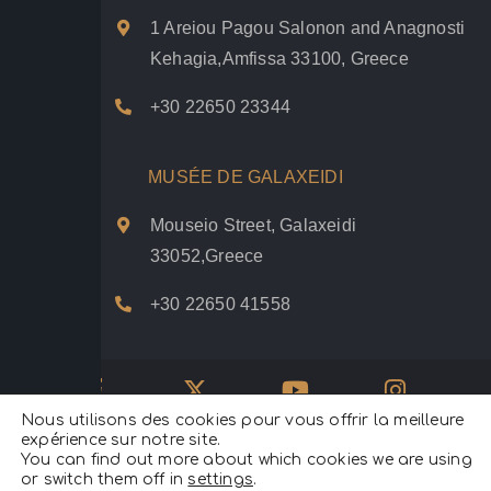
1 Areiou Pagou Salonon and Anagnosti
Kehagia,Amfissa 33100, Greece
+30 22650 23344
MUSÉE DE GALAXEIDI
Mouseio Street, Galaxeidi
33052,Greece
+30 22650 41558
Nous utilisons des cookies pour vous offrir la meilleure
Psifiakoí Delfoí © 2020. |
Politique de confidentialité
|
Conditions
d’utilisation
|
Politique de cookies
|
expérience sur notre site.
Tous les droits sont réservés.
You can find out more about which cookies we are using
or switch them off in
settings
.
Conçu et développé