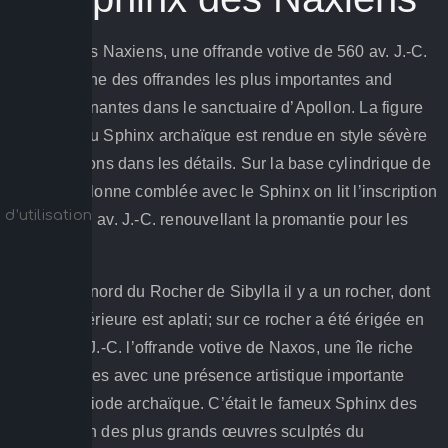
La stèle des Naxiens, une offrande votive de 560 av. J.-C.
constitue une des offrandes les plus importantes and
impressionnantes dans le sanctuaire d’Apollon. La figure
mythique du Sphinx archaïque est rendue en style sévère
avec incisions dans les détails. Sur la base cylindrique de
la haute colonne comblée avec le Sphinx on lit l’inscription
d’utilisation
de 328-327 av. J.-C. renouvellant la promantie pour les
Naxiens.
Un peu au nord du Rocher de Sibylla il y a un rocher, dont
le part supérieure est aplati; sur ce rocher a été érigée en
ca 560 av. J.-C. l’offrande votive de Naxos, une île riche
des Cyclades avec une présence artistique importante
dans la période archaïque. C’était le fameux Sphinx des
Naxiens, un des plus grands œuvres sculptés du