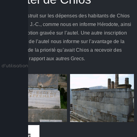
Il a été construit sur les dépenses des habitants de Chios
au Ve s. av. J.-C., comme nous en informe Hérodote, ainsi
que l’inscription gravée sur l’autel. Une autre inscription
sur la base de l’autel nous informe sur l’avantage de la
promantie, de la priorité qu’avait Chios a recevoir des
oracles par rapport aux autres Grecs.
d’utilisation