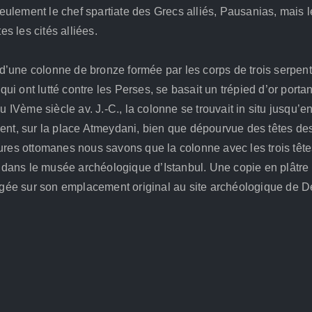
ulement le chef spartiate des Grecs alliés, Pausanias, mais l
es les cités alliées.
’une colonne de bronze formée par les corps de trois serpents
 qui ont lutté contre les Perses, se basait un trépied d’or port
Vème siècle av. J.-C., la colonne se trouvait in situ jusqu’en
ent, sur la place Atmeydani, bien que dépourvue des têtes des 
ures ottomanes nous savons que la colonne avec les trois têtes
ans le musée archéologique d’Istanbul. Une copie en plâtre d
gée sur son emplacement original au site archéologique de 