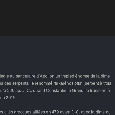
t dédié au sanctuaire d’Apollon un trépied énorme de la dime
s des serpents, le renommé “trikarénos ofis” (serpent à trois
u’à 330 ap. J.-C., quand Constantin le Grand l’a transféré à
e en 2015.
les cités grecques alliées en 479 avant J.-C. avec la dîme du