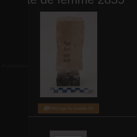
d’utilisation
Affichage du modèle 3D