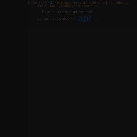
Psifiakoí Delfoí © 2020. |
Politique de confidentialité
|
Conditions
d’utilisation
|
Politique de cookies
|
Tous les droits sont réservés.
Conçu et développé