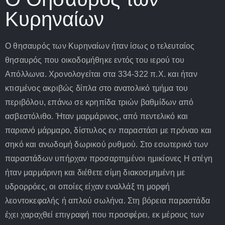
Κυρηναίων
Ο θησαυρός των Κυρηναίων ήταν ίσως ο τελευταίος
θησαυρός που οικοδομήθηκε εντός του ιερού του
Απόλλωνα. Χρονολογείται στα 334-322 π.Χ. και ήταν
κτισμένος ακριβώς δίπλα στο ανατολικό τμήμα του
περιβόλου, επάνω σε κρηπίδα τριών βαθμίδων από
ασβεστόλιθο. Ήταν μαρμάρινος, από πεντελικό και
παριανό μάρμαρο, δίστυλος εν παραστάσι με πρόναο και
σηκό και ανωδομή δωρικού ρυθμού. Στο εσωτερικό των
παραστάδων υπήρχαν προσαρτημένοι ημικίονες Η στέγη
ήταν μαρμάρινη και διέθετε σίμη διακοσμημένη με
υδρορρόες, οι οποίες είχαν εναλλάξ τη μορφή
λεοντοκεφαλής ή απλού σωλήνα. Στη βόρεια παραστάδα
έχει χαραχθεί επιγραφή που προσφέρει, εκ μέρους των