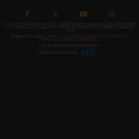
Η
δήλωση
καταρτίστηκε από τη ΔΗΔ κατόπιν σάρωσης της ιστοσελίδας
με το διαγνωστικό εργαλείο WAVE (Website Accessibility Evaluation
Tool)
Ψηφιακοί Δελφοί © 2020. |
Πολιτική Απορρήτου
|
Όροι Χρήσης
|
Πολιτική Cookies
|
Γλωσσάρι
|
Ολα τα δικαιώματα διατηρούνται.
Σχεδίαση & Ανάπτυξη