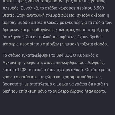
πρέπει όμως να αντιστοιχούσαν προς αυτά της βόρειας
πλευράς. Συνολικά, το στάδιο χωρούσε περίπου 6.500
θεατές. Στην ανατολική πλευρά σώζεται σχεδόν ακέραιη η
άφεσις, με δύο σειρές πλακών με εγκοπές για τα πόδια των
δρομέων και με ορθογώνιες κοιλότητες για τη στήριξη της
ύσπληγγος. Στα ανατολικά της αφέσεως έχουν βρεθεί
τέσσερις πεσσοί που στήριζαν μνημειακή τοξωτή είσοδο.
Το στάδιο εγκαταλείφθηκε το 394 μ.Χ. Ο Κυριακός ο
Αγκωνίτης γράφει ότι, όταν επισκέφθηκε τους Δελφούς,
κατά το 1438, το στάδιο ήταν σχεδόν άθικτο. Ωστόσο με τα
χρόνια σκεπάστηκε με χώμα και χρησιμοποιήθηκε ως
βοσκοτόπι, με αποτέλεσμα ο Leake να γράφει ότι κατά τη
δική του επίσκεψη μόνο το ανώτερο έδρανο ήταν ορατό.