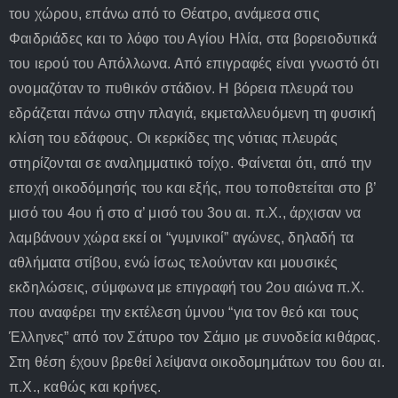
του χώρου, επάνω από το Θέατρο, ανάμεσα στις
Φαιδριάδες και το λόφο του Αγίου Ηλία, στα βορειοδυτικά
του ιερού του Απόλλωνα. Από επιγραφές είναι γνωστό ότι
ονομαζόταν το πυθικόν στάδιον. Η βόρεια πλευρά του
εδράζεται πάνω στην πλαγιά, εκμεταλλευόμενη τη φυσική
κλίση του εδάφους. Οι κερκίδες της νότιας πλευράς
στηρίζονται σε αναλημματικό τοίχο. Φαίνεται ότι, από την
εποχή οικοδόμησής του και εξής, που τοποθετείται στο β’
μισό του 4ου ή στο α’ μισό του 3ου αι. π.Χ., άρχισαν να
λαμβάνουν χώρα εκεί οι “γυμνικοί” αγώνες, δηλαδή τα
αθλήματα στίβου, ενώ ίσως τελούνταν και μουσικές
εκδηλώσεις, σύμφωνα με επιγραφή του 2ου αιώνα π.Χ.
που αναφέρει την εκτέλεση ύμνου “για τον θεό και τους
Έλληνες” από τον Σάτυρο τον Σάμιο με συνοδεία κιθάρας.
Στη θέση έχουν βρεθεί λείψανα οικοδομημάτων του 6ου αι.
π.Χ., καθώς και κρήνες.