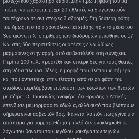
βιοτεχνικού χαρακτήρα κτίρια. Στην πρώτη φάση του θα
πρέπει να επέτρεπε μέχρι 20 αθλητές να διαγωνιστούν
ταυτόχρονα σε αντίστοιχες διαδρομές. Στη δεύτερη φάση
του όμως, η οποία χρονολογείται επίσης πριν τα μέσα του
3ου αιώνα π.Χ. ο αριθμός των διαδρομών μειώθηκε σε 17.
Και στις δύο περιπτώσεις οι αφέσεις είναι λίθινες,
μαρμάρινες στην αρχή, από ασβεστόλιθο στη συνέχεια.
Περί το 100 π.Χ. προστέθηκαν οι κερκίδες για τους θεατές
στη νότια πλευρα. Τέλος, η μορφή που βλέπουμε σήμερα
και που αντιστοιχεί στην τέταρτη κατά σειρά φάση του
σταδίου, περιλάμβανε επένδυση των εδωλίων των θεατών
με πέτρα. Ο Παυσανίας αναφέρει ότι Ηρώδης ο Αττικός
επένδυσε με μάρμαρο τα εδώλια, αλλά αυτό που βλέπουμε
σήμερα είναι ασβεστόλιθος. Φαίνεται λοιπόν πως έγινε μια
απόπειρα για μαρμαροθέτηση, αλλά δεν ολοκληρώθηκε
λόγω του θανάτου του μεγάλου μαικήνα των τεχνών.