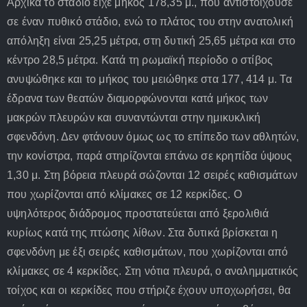
Αρχικά το στάδιο είχε μήκος 178,35 μ., που αντιστοιχούσε
σε έναν πυθικό στάδιο, ενώ το πλάτος του στην ανατολική
απόληξη είναι 25,25 μέτρα, στη δυτική 25,65 μέτρα και στο
κέντρο 28,5 μέτρα. Κατά τη ρωμαϊκή περίοδο ο στίβος
ανυψώθηκε και το μήκος του μειώθηκε στα 177, 414 μ. Τα
έδρανα των θεατών διαμορφώνονται κατά μήκος των
μακρών πλευρών και συναντώνται στην ημικυκλική
σφενδόνη. Δεν φτάνουν όμως ως το επίπεδο των αθλητών,
την κονίστρα, παρά στηρίζονται επάνω σε κρηπίδα ύψους
1,30 μ. Στη βόρεια πλευρά σώζονται 12 σειρές καθισμάτων
που χωρίζονται από κλίμακες σε 12 κερκίδες. Ο
υψηλότερος διάδρομος προστατεύεται από ξερολιθιά
κυρίως κατά της πτώσης λίθων. Στα δυτικά βρίσκεται η
σφενδόνη με έξι σειρές καθισμάτων, που χωρίζονται από
κλίμακες σε 4 κερκίδες. Στη νότια πλευρά, ο αναλημματικός
τοίχος και οι κερκίδες που στήριζε έχουν υποχωρήσει, θα