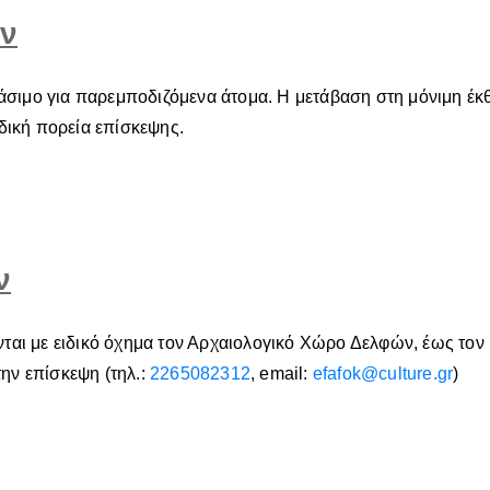
ών
σιμο για παρεμποδιζόμενα άτομα. Η μετάβαση στη μόνιμη έκθ
ιδική πορεία επίσκεψης.
ν
νται με ειδικό όχημα τον Αρχαιολογικό Χώρο Δελφών, έως το
ην επίσκεψη (τηλ.:
2265082312
, email:
efafok@culture.gr
)