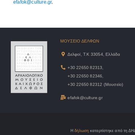
efafok@culture.gr
.
ΜΟΥΣΕΙΟ ΔΕΛΦΩΝ
Δελφοί, Τ.Κ 33054, Ελλάδα
+30 22650 82313
,
+30 22650 82346
,
+30 22650 82312
(Μουσείο)
efafok@culture.gr
Η
δήλωση
καταρτίστηκε από τη ΔΗ