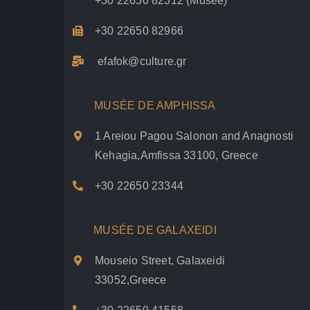
+30 22650 82312
(Musée)
+30 22650 82966
efafok@culture.g
r
MUSÉE DE AMPHISSA
1 Areiou Pagou Salonon and Anagnosti
Kehagia,Amfissa 33100, Greece
+30 22650 23344
MUSÉE DE GALAXEIDI
Mouseio Street, Galaxeidi
33052,Greece