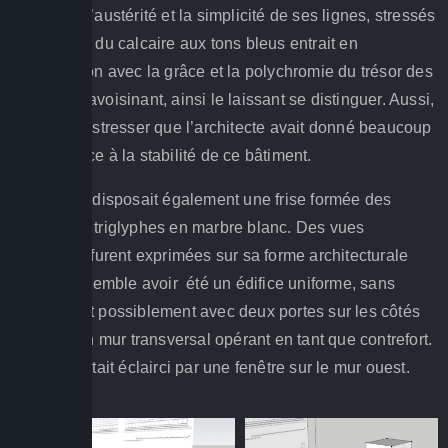
doriques. L’austérité et la simplicité de ses lignes, stressés
par l’usage du calcaire aux tons bleus entrait en
contradiction avec la grâce et la polychromie du trésor des
Siphniens avoisinant, ainsi le laissant se distinguer. Aussi,
faudrait-on stresser que l’architecte avait donné beaucoup
d’importance à la stabilité de ce bâtiment.
Cet édifice disposait également une frise formée des
métopes et triglyphes en marbre blanc. Des vues
différentes furent exprimées sur sa forme architecturale
précise. Il semble avoir été un édifice uniforme, sans
colonnes et possiblement avec deux portes sur les côtés
étroits et un mur transversal opérant en tant que contrefort.
L’‘adyton’ était éclairci par une fenêtre sur le mur ouest.