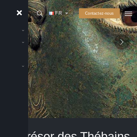
FR
Contactez-nous
Le Trésor des Thébains