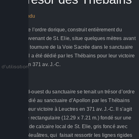
Compte rendu
Un trésor de l’ordre dorique, construit entièrement du
calcaire provenant de St. Elie, situe quelques mètres avant
la première tournure de la Voie Sacrée dans le sanctuaire
d’Apollon. Il a été dédié par les Thébains pour leur victoire
à Leuktra en 371 av. J.-C.
d’utilisation
Texte
Au coin sud-ouest du sanctuaire se tenait un trésor d’ordre
dorique, dédié au sanctuaire d’Apollon par les Thébains
peu après leur victoire à Leuctres en 371 av. J.-C. Il s’agit
d’un édifice rectangulaire (12.29 x 7.21 m.) fondé sur une
crépis faite de calcaire local de St. Elie, gris foncé avec
des tones bleuâtres, qui faisait ressortir les lignes rigides