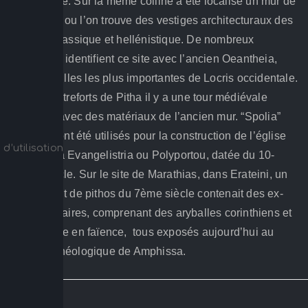
mycénienne. Sur la même colline a été localisé un mur de
fortification ou l’on trouve des vestiges architecturaux des
périodes classique et hellénistique. De nombreux
chercheurs identifient ce site avec l’ancien Oeantheia,
l’une des villes les plus importantes de Locris occidentale.
Sur les contreforts de Pitha il y a une tour médiévale
construite avec des matériaux de l’ancien mur. “Spolia”
similaires ont été utilisés pour la construction de l’église
d’utilisation
de Panagia Evangelistria ou Polyportou, datée du 10-
11ème siècle. Sur le site de Marathias, dans Erateini, un
enterrement de pithos du 7ème siècle contenait des ex-
votos funéraires, comprenant des aryballes corinthiens et
un scarabée en faïence, tous exposés aujourd’hui au
musée archéologique de Amphissa.