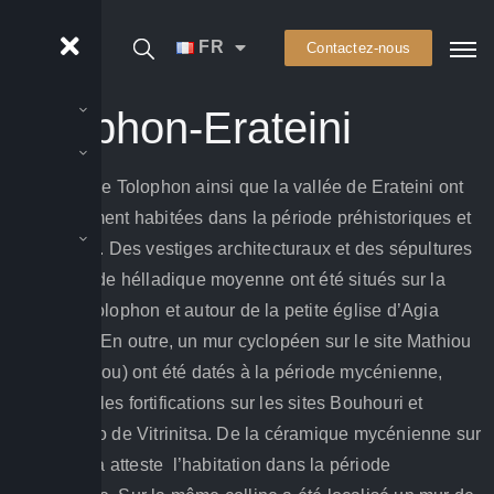
FR
Contactez-nous
Tolophon-
Erateini
La région de Tolophon ainsi que la vallée de Erateini ont
été densément habitées dans la période préhistoriques et
historiques. Des vestiges architecturaux et des sépultures
de la période hélladique moyenne ont été situés sur la
plage de Tolophon et autour de la petite église d’Agia
Paraskevi. En outre, un mur cyclopéen sur le site Mathiou
(ou Marathiou) ont été datés à la période mycénienne,
même que les fortifications sur les sites Bouhouri et
Palaeokstro de Vitrinitsa. De la céramique mycénienne sur
le site Pitha atteste l’habitation dans la période