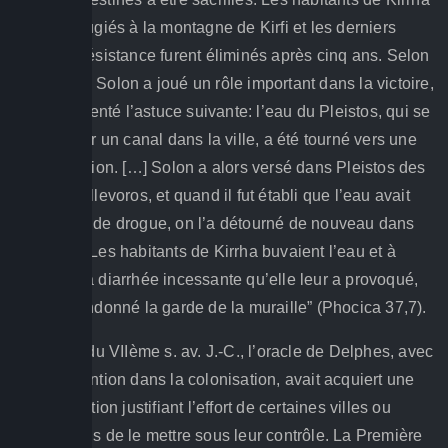
se sont réfugiés à la montagne de Kirfi et les derniers
points de résistance furent éliminés après cinq ans. Selon
Pausanias, Solon a joué un rôle important dans la victoire,
car il a “inventé l’astuce suivante: l’eau du Pleistos, qui se
dirigeait par un canal dans la ville, a été tourné vers une
autre direction. […] Solon a alors versé dans Pleistos des
racines d’ellevoros, et quand il fut établi que l’eau avait
reçu assez de drogue, on l’a détourné de nouveau dans
son canal. Les habitants de Kirrha buvaient l’eau et à
cause de la diarrhée incessante qu’elle leur a provoqué,
ils ont abandonné la garde de la muraille” (Phocica 37,7).
Vers la fin du VIIème s. av. J.-C., l’oracle de Delphes, avec
son intervention dans la colonisation, avait acquiert une
telle réputation justifiant l’effort de certaines villes ou
associations de le mettre sous leur contrôle. La Première