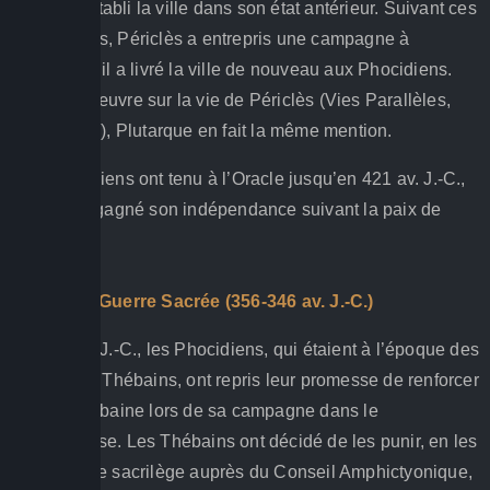
et ils ont rétabli la ville dans son état antérieur. Suivant ces
événements, Périclès a entrepris une campagne à
Delphes et il a livré la ville de nouveau aux Phocidiens.
Dans son œuvre sur la vie de Périclès (Vies Parallèles,
Périclès 21), Plutarque en fait la même mention.
Les Phocidiens ont tenu à l’Oracle jusqu’en 421 av. J.-C.,
quand il a gagné son indépendance suivant la paix de
Nicias.
Troisième Guerre Sacrée (356-346 av. J.-C.)
En 362 av. J.-C., les Phocidiens, qui étaient à l’époque des
alliées des Thébains, ont repris leur promesse de renforcer
l’armée thébaine lors de sa campagne dans le
Péloponnèse. Les Thébains ont décidé de les punir, en les
accusant de sacrilège auprès du Conseil Amphictyonique,