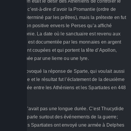
principale en était le désir des Athéniens de contrôler le
sanctuaire, c’est-à-dire d’avoir la Promantie (ordre de
passage déterminé par les prêtres), mais la prétexte en fut
la disposition positive envers le Perses qu’a affiché
l’Amphictyonie. La date où le sanctuaire est revenu aux
Phocidiens est documentée par les monnaies en argent
qu’ils avaient coupées et qui portent la tête d’Apollon,
accompagnée par une lierre ou une lyre.
Ce fait a provoqué la réponse de Sparte, qui voulait aussi
la Promantie et le résultat fut l’éclatement de la deuxième
guerre sacrée entre les Athéniens et les Spartiates en 448
av. J.-C.
La guerre n’avait pas une longue durée. C’est Thucydide
(Α 112) qui parle surtout des événements de la guerre;
selon lui, les Spartiates ont envoyé une armée à Delphes