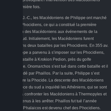
pour la première fois.
En 354 av. J.-C., les Macédoniens de Philippe ont marché
contre les Phocidiens, ce qui a constitué la première
intervention des Macédoniens aux événements de la
Grèce du sud. Initialement, les Macédoniens furent
vaincus dans deux batailles par les Phocidiens. En 355 av.
J.-C., Philippe a parvenu à s’imposer sur les Phocidiens,
lors de la bataille à Krokion Pedion, près du golfe
Pagasétique. Onomarchos s’est tué dans cette bataille et il
a été succédé par Phaillos. Par la suite, Philippe s’est
tourné contre la Phocide. La descente des Macédoniens
dans la Grèce du sud a inquiété les Athéniens, qui se sont
précipités à confronter les Macédoniens à Thermopyles et
ils ont parvenus à les arrêter. Phaillos fut tué l’année
suivante et Phalaicos est devenu chef des Phocidiens.