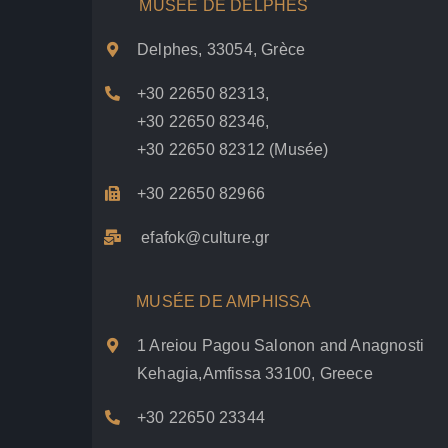
MUSÉE DE DELPHES
Delphes, 33054, Grèce
+30 22650 82313
,
+30 22650 82346
,
+30 22650 82312
(Musée)
+30 22650 82966
efafok@culture.g
r
MUSÉE DE AMPHISSA
1 Areiou Pagou Salonon and Anagnosti
Kehagia,Amfissa 33100, Greece
+30 22650 23344