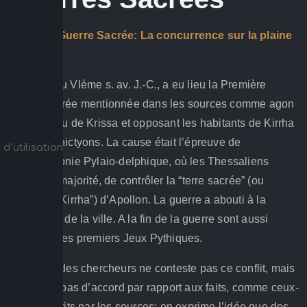
Première Guerre Sacrée: La concurrence sur la plaine
de Krissa
Au début du VIème s. av. J.-C., a eu lieu la Première
Guerre sacrée mentionnée dans les sources comme agon
de Kirrha ou de Krissa et opposant les habitants de Kirrha
et les Amphictyons. La cause était l’épreuve de
d’utilisation
l’Amphictyonie Pylaio-delphique, où les Thessaliens
avaient la majorité, de contrôler la “terre sacrée” (ou
“plaine de Kirrha”) d’Apollon. La guerre a abouti à la
destruction de la ville. A la fin de la guerre sont aussi
organisés les premiers Jeux Pythiques.
La plupart des chercheurs ne conteste pas ce conflit, mais
ils ne sont pas d’accord par rapport aux faits, comme ceux-
ci sont décrits par les sources; on exprime l’idée que des