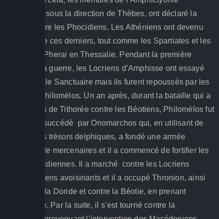
Delphique, sous la direction de Thèbes, ont déclaré la
guerre contre les Phocidiens. Les Athéniens ont devenu
les alliés de ces derniers, tout comme les Spartiates et les
tyrans des Pherai en Thessalie. Pendant la première
année de la guerre, les Locriens d’Amphisse ont essayé
de prendre le Sanctuaire mais ils furent repoussés par les
forces de Philomèlos. Un an après, durant la bataille qui a
eu lieu près de Tithorée contre les Béotiens, Philomèlos fut
tué et il fut succédé par Onomarchos qui, en utilisant de
l’argent des trésors delphiques, a fondé une armée
puissante de mercenaires et il a commencé de fortifier les
villes Phocidiennes. Il a marché contre les Locriens
Epiknémidiens avoisinants et il a occupé Thronion, ainsi
que contre la Doride et contre la Béotie, en prenant
Orchomène. Par la suite, il s’est tourné contre la
Thessalie, provoquant l’intervention des Macédoniens