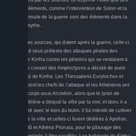
nombreux éléments, comme l’intervention de Solon et la
durée décennale de la guerre sont des éléments dans la
sphère du mythe.
A la base des sources, qui datent après la guerre, celle-ci
a commencé sous prétexte des attaques pirates des
habitants de Kirrha contre les pèlerins qui se rendaient à
Delphes. Le conseil des Amphictyons a décidé de punir
les habitants de Kirrha. Les Thessaliens Eurylochos et
Hippias étaient les chefs de l’attaque et les Athéniens ont
envoyé un corps sous Alcméon, alors que le tyran de
Sikyon Clisthène a bloqué la ville par la mer, et donc il a
été rémunéré avec le tiers du butin. Il fut interdit de cultiver
les terres de la ville et celles-ci furent dédiées à Apollon,
Artémis, Létô et Athéna Pronaia, pour le pâturage des
animaux destinés à être sacrifiés. Les habitants de Kirrha