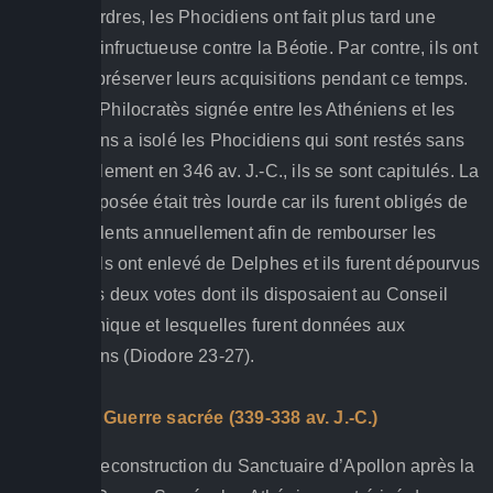
Sous ses ordres, les Phocidiens ont fait plus tard une
campagne infructueuse contre la Béotie. Par contre, ils ont
parvenu à préserver leurs acquisitions pendant ce temps.
La paix de Philocratès signée entre les Athéniens et les
Macédoniens a isolé les Phocidiens qui sont restés sans
alliés. Finalement en 346 av. J.-C., ils se sont capitulés. La
pénalité imposée était très lourde car ils furent obligés de
payer 60 talents annuellement afin de rembourser les
trésors qu’ils ont enlevé de Delphes et ils furent dépourvus
du droit des deux votes dont ils disposaient au Conseil
Amphictyonique et lesquelles furent données aux
Macédoniens (Diodore 23-27).
Quatrième Guerre sacrée (339-338 av. J.-C.)
Lors de la reconstruction du Sanctuaire d’Apollon après la