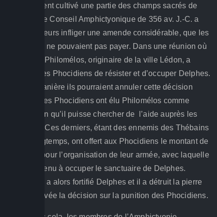
car ils avaient cultivé une partie des champs sacrés de
Delphes. Le Conseil Amphictyonique de 356 av. J.-C. a
décidé de leurs infliger une amende considérable, que les
Phocidiens ne pouvaient pas payer. Dans une réunion où
il fut invité, Philomélos, originaire de la ville Lédon, a
persuadé les Phocidiens de résister et d’occuper Delphes.
De cette manière ils pourraient annuler cette décision
négative. Les Phocidiens ont élu Philomélos comme
général, afin qu’il puisse chercher de l’aide auprès les
Spartiates. Ces derniers, étant des ennemis des Thébains
depuis longtemps, ont offert aux Phocidiens le montant de
15 talents pour l’organisation de leur armée, avec laquelle
ils ont parvenu à occuper le sanctuaire de Delphes.
Philomélos a alors fortifié Delphes et il a détruit la pierre
où était gravée la décision sur la punition des Phocidiens.
Juste après cela, les membres de l’Amphictyonie