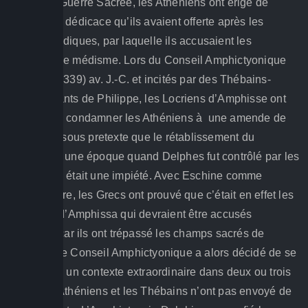
Troisième Guerre Sacrée, les Athéniens ont érigé de
nouveau la dédicace qu’ils avaient offerte après les
guerres Médiques, par laquelle ils accusaient les
Thébains de médisme. Lors du Conseil Amphictyonique
de 340 (ou 339) av. J.-C. et incités par des Thébains-
sympathisants de Philippe, les Locriens d’Amphisse ont
proposé de condamner les Athéniens à une amende de
50 talents, sous pretexte que le rétablissement du
dédicace à une époque quand Delphes fut contrôlé par les
Phocidiens était une impiété. Avec Eschine comme
intermédiaire, les Grecs ont prouvé que c’était en effet les
habitants d’Amphissa qui devraient être accusés
d’impiété, car ils ont trépassé les champs sacrés de
Delphes. Le Conseil Amphictyonique a alors décidé de se
réunir dans un contexte extraordinaire dans deux ou trois
mois. Les Athéniens et les Thébains n’ont pas envoyé de