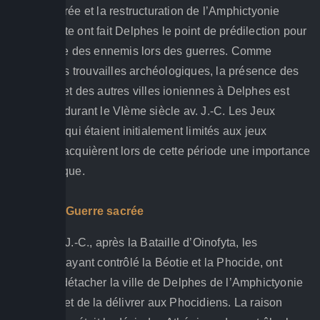
Guerre sacrée et la restructuration de l’Amphictyonie
conséquente ont fait Delphes le point de prédilection pour
la rencontre des ennemis lors des guerres. Comme
attestent les trouvailles archéologiques, la présence des
Athéniens et des autres villes ioniennes à Delphes est
accentuée durant le VIème siècle av. J.-C. Les Jeux
Pythiques, qui étaient initialement limités aux jeux
musicaux, acquièrent lors de cette période une importance
panhéllenique.
Deuxième Guerre sacrée
En 457 av. J.-C., après la Bataille d’Oinofyta, les
Athéniens, ayant contrôlé la Béotie et la Phocide, ont
décidé de détacher la ville de Delphes de l’Amphictyonie
Delphique et de la délivrer aux Phocidiens. La raison