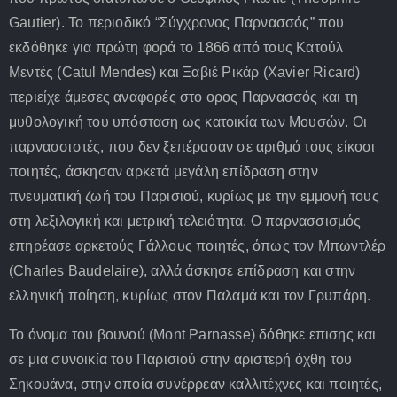
Gautier). Το περιοδικό “Σύγχρονος Παρνασσός” που
εκδόθηκε για πρώτη φορά το 1866 από τους Κατούλ
Μεντές (Catul Mendes) και Ξαβιέ Ρικάρ (Xavier Ricard)
περιείχε άμεσες αναφορές στο ορος Παρνασσός και τη
μυθολογική του υπόσταση ως κατοικία των Μουσών. Οι
παρνασσιστές, που δεν ξεπέρασαν σε αριθμό τους είκοσι
ποιητές, άσκησαν αρκετά μεγάλη επίδραση στην
πνευματική ζωή του Παρισιού, κυρίως με την εμμονή τους
στη λεξιλογική και μετρική τελειότητα. Ο παρνασσισμός
επηρέασε αρκετούς Γάλλους ποιητές, όπως τον Μπωντλέρ
(Charles Baudelaire), αλλά άσκησε επίδραση και στην
ελληνική ποίηση, κυρίως στον Παλαμά και τον Γρυπάρη.
Το όνομα του βουνού (Mont Parnasse) δόθηκε επισης και
σε μια συνοικία του Παρισιού στην αριστερή όχθη του
Σηκουάνα, στην οποία συνέρρεαν καλλιτέχνες και ποιητές,