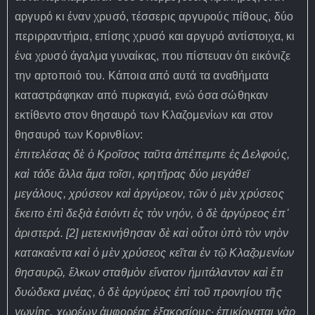
αργυρό κι έναν χρυσό, τέσσερις αργυρούς πίθους, δύο
περιρραντήρια, επίσης χρυσό και αργυρό αντίστοιχα, κι
ένα χρυσό άγαλμα γυναίκας, που πίστευαν ότι εικόνιζε
την αρτοποιό του. Κάποια από αυτά τα αναθήματα
καταστράφηκαν από πυρκαγιά, ενώ όσα σώθηκαν
εκτίθεντο στον θησαυρό των Κλαζομενίων και στον
θησαυρό των Κορινθίων:
ἐπιτελέσας δὲ ὁ Κροῖσος ταῦτα ἀπέπεμπε ἐς Δελφούς,
καὶ τάδε ἄλλα ἅμα τοῖσι, κρητῆρας δύο μεγάθεϊ
μεγάλους, χρύσεον καὶ ἀργύρεον, τῶν ὁ μὲν χρύσεος
ἔκειτο ἐπὶ δεξιὰ ἐσιόντι ἐς τὸν νηόν, ὁ δὲ ἀργύρεος ἐπ᾽
ἀριστερά. [2] μετεκινήθησαν δὲ καὶ οὗτοι ὑπὸ τὸν νηὸν
κατακαέντα καὶ ὁ μὲν χρύσεος κεῖται ἐν τῷ Κλαζομενίων
θησαυρῷ, ἕλκων σταθμὸν εἴνατον ἡμιτάλαντον καὶ ἔτι
δυώδεκα μνέας, ὁ δὲ ἀργύρεος ἐπὶ τοῦ προνηίου τῆς
γωνίης, χωρέων ἀμφορέας ἑξακοσίους· ἐπικίρναται γὰρ