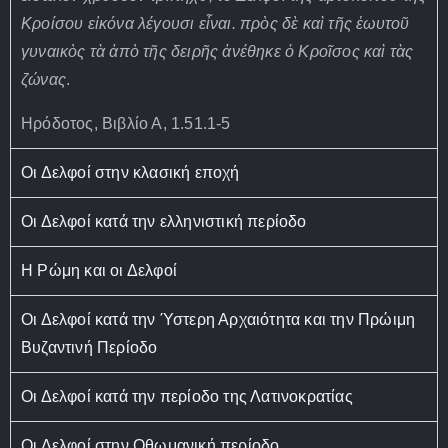
Κροίσου εἰκόνα λέγουσι εἶναι. πρὸς δὲ καὶ τῆς ἑωυτοῦ
γυναικὸς τὰ ἀπὸ τῆς δειρῆς ἀνέθηκε ὁ Κροῖσος καὶ τὰς
ζώνας
.
Ηρόδοτος, Βιβλίο Α, 1.51.1-5
Οι Δελφοί στην κλασική εποχή
Οι Δελφοί κατά την ελληνιστική περίοδο
Η Ρώμη και οι Δελφοί
Οι Δελφοί κατά την Ύστερη Αρχαιότητα και την Πρώιμη
Βυζαντινή Περίοδο
Οι Δελφοί κατά την περίοδο της Λατινοκρατίας
Οι Δελφοί στην Οθωμανική περίοδο