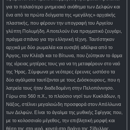
για το παλαιότερο μνημειακό ανάθημα των Δελφών και
ένα από τα πρώτα δείγματα της «μεγάλης» αρχαϊκής
πλαστικής, που φέρουν την υπογραφή του Αργείου
γλύπτη Πολυμήδη. Αποτελούν ένα πραγματικό ζευγάρι,
πράγμα σπάνιο για την ελληνική τέχνη. Ταυτίστηκαν
αρχικά με δύο ρωμαλέα και ευσεβή αδέλφια από το
Άργος, τον Κλέοβι και το Βίτωνα, που ζεύτηκαν το άρμα
της ιέρειας μητέρας τους για να τη μεταφέρουν στο ναό
της Ήρας. Σύμφωνα με νεότερες έρευνες ωστόσο τα
δύο αγάλματα ταυτίζονται με τους Διόσκουρους, που η
λατρεία τους ήταν διαδεδομένη στην Πελοπόννησο.
Γύρω στο 560 π.Χ., το πλούσιο νησί των Κυκλάδων, η
Νάξος, στέλνει μεγαλειώδη προσφορά στον Απόλλωνα
των Δελφών. Είναι το άγαλμα της μυθικής Σφίγγας που,
με το κολοσσιαίο μέγεθος, την επιβλητική μορφή και
θέση της στο ιερό, κοντά στο βράχο της Σίβυλλας,