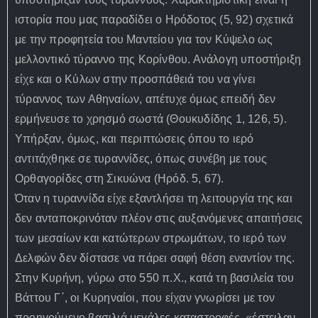
ιστορία που μας παραδίδει ο Ηρόδοτος (5, 92) σχετικά
με την προφητεία του Μαντείου για τον Κύψελο ως
μελλοντικό τύραννο της Κορίνθου. Ανάλογη υποστήριξη
είχε και ο Κύλων στην προσπάθειά του να γίνει
τύραννος των Αθηναίων, απέτυχε όμως επειδή δεν
ερμήνευσε το χρησμό σωστά (Θουκυδίδης 1, 126, 5).
Υπήρξαν, όμως, και περιπτώσεις όπου το ιερό
αντιτάχθηκε σε τυραννίδες, όπως συνέβη με τους
Ορθαγορίδες στη Σικυώνα (Ηρόδ. 5, 67).
Όταν η τυραννίδα είχε εξαντλήσει τη λειτουργία της και
δεν ανταποκρινόταν πλέον στις αυξανόμενες απαιτήσεις
των μεσαίων και κατώτερων στρωμάτων, το ιερό των
Δελφών δεν δίστασε να πάρει σαφή θέση εναντίον της.
Στην Κυρήνη, γύρω στο 550 π.Χ., κατά τη βασιλεία του
Βάττου Γ΄, οι Κυρηναίοι, που είχαν γνωρίσει με τον
προηγούμενο βασιλιά μεγάλες καταστροφές, «έστειλαν