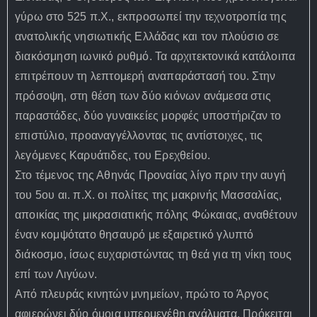
γύρω στο 525 π.Χ., εκπροσωπεί την τεχνοτροπία της
ανατολικής νησιωτικής Ελλάδας και τον πλούσιο σε
διακόσμηση ιωνικό ρυθμό. Τα αρχιτεκτονικά κατάλοιπα
επιτρέπουν τη λεπτομερή αναπαράστασή του. Στην
πρόσοψη, στη θέση των δύο κιόνων ανάμεσα στις
παραστάδες, δύο γυναικείες μορφές υποστήριζαν το
επιστύλιο, προαναγγέλλοντας τις αντίστοιχες, τις
λεγόμενες Καρυάτιδες, του Ερεχθείου.
Στο τέμενος της Αθηνάς Προναίας λίγο πριν την αυγή
του 5ου αι. π.Χ. οι πολίτες της μακρινής Μασσαλίας,
αποικίας της μικρασιατικής πόλης Φώκαιας, αναθέτουν
έναν κομψότατο θησαυρό με εξαιρετικό γλυπτό
διάκοσμο, ίσως ευχαριστώντας τη θεά για τη νίκη τους
επί των Λιγύων.
Από πλευράς κινητών μνημείων, πρώτο το Άργος
αφιερώνει δύο όμοια υπερμεγέθη αγάλματα. Πρόκειται