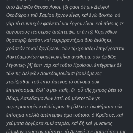
ὑπὸ Δελφῶν Θεοφανίοισι. [3] φασὶ δὲ μιν Δελφοὶ
Θεοδώρου τοῦ Σαμίου ἔργον εἶναι, καὶ ἐγὼ δοκέω· οὐ
γὰρ τὸ συντυχὸν φαίνεταί μοι ἔργον εἶναι. καὶ πίθους τε
ἀργυρέους τέσσερας ἀπέπεμψε, οἳ ἐν τῷ Κορινθίων
θησαυρῷ ἑστᾶσι, καὶ περιρραντήρια δύο ἀνέθηκε,
χρύσεόν τε καὶ ἀργύρεον, τῶν τῷ χρυσέῳ ἐπιγέγραπται
Λακεδαιμονίων φαμένων εἶναι ἀνάθημα, οὐκ ὀρθῶς
λέγοντες· [4] ἔστι γὰρ καὶ τοῦτο Κροίσου, ἐπέγραψε δὲ
τῶν τις Δελφῶν Λακεδαιμονίοισι βουλόμενος
χαρίζεσθαι, τοῦ ἐπιστάμενος τὸ οὔνομα οὐκ
ἐπιμνήσομαι. ἀλλ᾽ ὁ μὲν παῖς, δι᾽ οὗ τῆς χειρὸς ῥέει τὸ
ὕδωρ, Λακεδαιμονίων ἐστί, οὐ μέντοι τῶν γε
περιρραντηρίων οὐδέτερον. [5] ἄλλα τε ἀναθήματα οὐκ
ἐπίσημα πολλὰ ἀπέπεμψε ἅμα τούτοισι ὁ Κροῖσος, καὶ
χεύματα ἀργύρεα κυκλοτερέα, καὶ δὴ καὶ γυναικὸς
εἴδωλον χρύσεον τρίπηχυ, τὸ Δελφοὶ τῆς ἀρτοκόπου τῆς