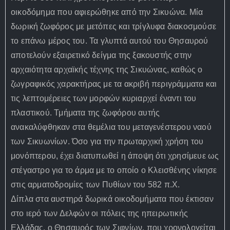
οικοδόμημα που αφιερώθηκε από την Σικυώνα. Μία
δωρική ζωφόρος με μετόπες και τρίγλυφα διακοσμούσε
το επάνω μέρος του. Τα γλυπτά αυτού του Θησαυρού
αποτελούν εξαιρετικό δείγμα της ξακουστής στην
αρχαιότητα αρχαϊκής τέχνης της Σικυώνας, καθώς ο
ζωγραφικός χαρακτήρας με τα ακριβή περιγράμματα και
τις λεπτομέρειες των μορφών κυριαρχεί έναντι του
πλαστικού. Τμήματα της ζωφόρου αυτής
ανακαλύφθηκαν στα θεμέλια του μεταγενέστερου ναού
των Σικυωνίων. Όσο για την πρωταρχική χρήση του
μονόπτερου, έχει διατυπωθεί η άποψη ότι χρησίμευε ως
στέγαστρο για το άρμα με το οποίο ο Κλεισθένης νίκησε
στις αρματοδρομίες των Πυθίων του 582 π.Χ.
Δίπλα στα αυστηρά δωρικά οικοδομήματα που έκτισαν
στο ιερό των Δελφών οι πόλεις της ηπειρωτικής
Ελλάδας, ο Θησαυρός των Σιφνίων, που χρονολογείται