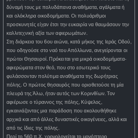
δύναμή τους με πολυδάπανα αναθήματα, αγάλματα ή
και ολόκληρα οικοδομήματα. Οι πολυάριθμοι
προσκυνητές είχαν έτσι την ευκαιρία να θαυμάσουν την
καλλιτεχνική αξία των αφιερωμάτων.
Στη διάρκεια του 6ου αιώνα, κατά μήκος της Ιεράς Οδού,
που οδηγούσε στο ναό του Απόλλωνα, ανεγείρονται οι
πρώτοι Θησαυροί. Πρόκειται για μικρά οικοδομήματα-
αφιερώματα στον θεό, που στο εσωτερικό τους
φυλάσσονταν πολύτιμα αναθήματα της δωρήτριας
πόλης. Ο πρώτος θησαυρός που οριοθετούσε τη μία
πλευρά της Άλω, ήταν αυτός των Κορινθίων. Τον
αφιέρωσε ο τύραννος της πόλης, Κύψελος,
εγκαινιάζοντας μια παράδοση που ακολουθήθηκε
αρχικά και από άλλες δυναστικές οικογένειες, αλλά και
από τις ίδιες της πόλης.
Περί το 560 π.Χ. χρονολογείται το μονόπτερο