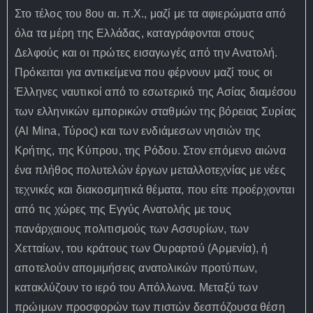
Στο τέλος του 8ου αι. π.Χ., μαζί με τα αφιερώματα από
όλα τα μέρη της Ελλάδας, καταγράφονται στους
Δελφούς και οι πρώτες εισαγωγές από την Ανατολή.
Πρόκειται για αντικείμενα που φέρνουν μαζί τους οι
Έλληνες ναυτικοί από το εσωτερικό της Ασίας διαμέσου
των ελληνικών εμπορικών σταθμών της βόρειας Συρίας
(Αl Mina, Τύρος) και των ενδιάμεσων νησιών της
Κρήτης, της Κύπρου, της Ρόδου. Στον επόμενο αιώνα
ένα πλήθος πολυτελών έργων μεταλλοτεχνίας με νέες
τεχνικές και διακοσμητικά θέματα, που είτε προέρχονται
από τις χώρες της Εγγύς Ανατολής με τους
πανάρχαιους πολιτισμούς των Ασσυρίων, των
Χετταίων, του κράτους των Ουραρτού (Αρμενία), ή
αποτελούν απομιμήσεις ανατολικών προτύπων,
κατακλύζουν το ιερό του Απόλλωνα. Μεταξύ των
πρώιμων προσφορών των πιστών δεσπόζουσα θέση