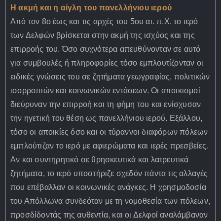
Η ακμή και η αίγλη του πανελλήνιου ιερού
Από τον 8ο έως και τις αρχές του 5ου αι. π.X. το ιερό
των Δελφών βρίσκεται στην ακμή της ισχύος και της
επιρροής του. Όσο συχνότερα απευθύνονταν σε αυτό
για συμβουλές ή πληροφορίες τόσο εμπλουτίζονταν οι
ειδικές γνώσεις του σε ζητήματα γεωγραφίας, πολιτικών
ισορροπιών και κοινωνικών εντάσεων. Οι αποικισμοί
διεύρυναν την επιρροή και τη φήμη του και ενίσχυσαν
την ηγετική του θέση ως πανελλήνιου ιερού. Εξάλλου,
τόσο οι αποικίες όσο και οι τύραννοι διαφόρων πόλεων
εμπλούτιζαν το ιερό με αφιερώματα και ιερές πρεσβείες.
Αν και συντηρητικό σε θρησκευτικά και λατρευτικά
ζητήματα, το ιερό υποστήριζε σχεδόν πάντα τις αλλαγές
που επέβαλλαν οι κοινωνικές ανάγκες. Η χρησμοδοσία
του Απόλλωνα συνδεόταν με τη νομοθεσία των πόλεων,
προσδίδοντάς της αυθεντία, και οι Δελφοί αναλάμβαναν