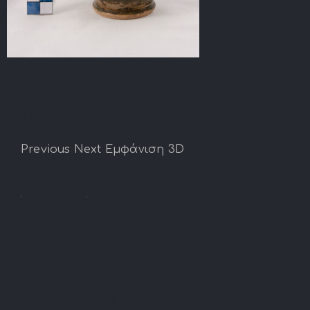
Αγγείο με ανάγλυφη
διακόσμηση 4320γ
Previous Next Εμφάνιση 3D
Read More
Ο χρόνος της Αθηναϊκής