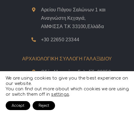
Αρείου Πάγου Σαλώνων 1 και
Αναγνώστη Κεχαγιά,
ΑΜΦΙΣΣΑ Τ.Κ 33100,Ελλάδα
+30 22650 23344
ΑΡΧΑΙΟΛΟΓΙΚΗ ΣΥΛΛΟΓΗ ΓΑΛΑΞΙΔΙΟΥ
Οδός Μουσείου, Γαλαξίδι 33052,
We are using cookies to give you the best experience on
Ελλάδα
our website.
You can find out more about which cookies we are using
+30 22650 41558
or switch them off in
settings
.
Accept
Reject
Η
δήλωση
καταρτίστηκε από τη ΔΗΔ κατόπιν σάρωσης της ιστοσελίδας
με το διαγνωστικό εργαλείο WAVE (Website Accessibility Evaluation
Tool)